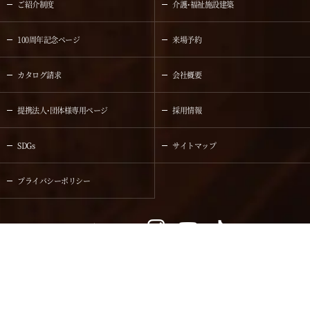
ご紹介制度
介護・福祉施設建築
100周年記念ページ
来場予約
カタログ請求
会社概要
提携法人・団体様専用ページ
採用情報
SDGs
サイトマップ
プライバシーポリシー
Share us-
カタログ
イベント
来場予約
請求
情報
家づくりをご検討中の方
企業・業者様お問い合わせ
大阪・奈良の注文住宅なら“木の家イムラ”｜地域密着の工務店