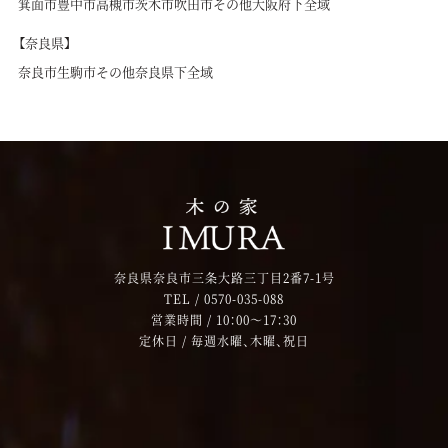
箕面市
豊中市
高槻市
茨木市
吹田市
その他大阪府下全域
【奈良県】
奈良市
生駒市
その他奈良県下全域
奈良県奈良市三条大路三丁目2番7-1号
TEL /
0570-035-088
営業時間 / 10：00～17：30
定休日 / 毎週水曜、木曜、祝日