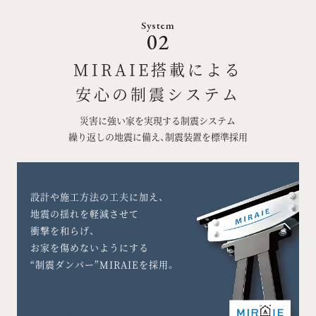
System
02
MIRAIE搭載による
安心の制震システム
災害に強い家を実現する制震システム
繰り返しの地震に備え、制震装置を標準採用
設計や施工方法の工夫に加え、
地震の揺れを軽減させて
衝撃を和らげ、
お家を傷めないようにする
“制震ダンパー”
MIRAIEを採用。