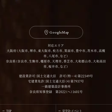
GoogleMap
対応エリア
大阪府（大阪市、堺市、東大阪市、枚方市、箕面市、豊中市、茨木市、高槻
市、八尾市、など）
奈良県（奈良市、生駒市、橿原市、天理市、香芝市、大和郡山市、大和高田
市、桜井市、など）
建設業許可：国土交通大臣 許可（特－4）第22349号
宅建業免許：国土交通大臣（4）第7937号
一級建築設計事務所
奈良県知事登録 第2022（へ）1601号
TOP
見学会・イベント