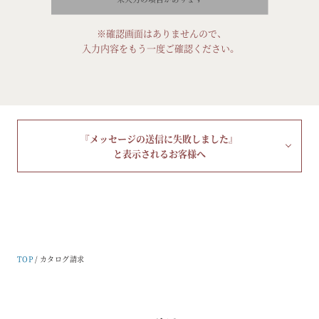
ド
は
空
の
※確認画面はありませんので、
ま
ま
入力内容をもう一度ご確認ください。
に
し
て
く
だ
さ
い。
『メッセージの送信に失敗しました』
と表示されるお客様へ
TOP
カタログ請求