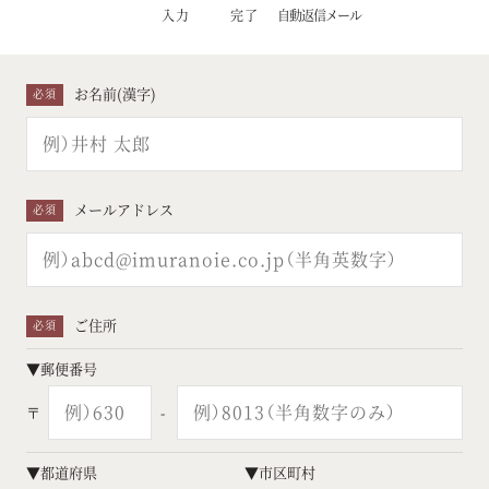
入力
完了
自動返信
メール
お名前(漢字)
必須
メールアドレス
必須
ご住所
必須
▼
郵便番号
〒
-
▼
都道府県
▼
市区町村