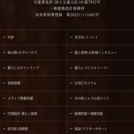
宅建業免許：国土交通大臣（4）第7937号
一級建築設計事務所
奈良県知事登録 第2022（へ）1601号
TOP
見学会・イベント
展示場・モデルハウス
施工事例・お客様インタビュー
暮らしのラインナップ
暮らしづくりストーリー
更新情報
お役立ちコラム
メディア掲載実績
木の家イムラの家づくり
空間設計・暮らし提案
耐震性能×制震性能
高気密・高断熱
保証・アフターサポート