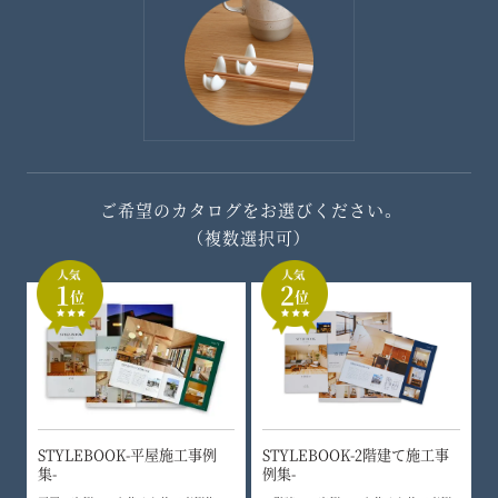
ご希望のカタログをお選びください。
（複数選択可）
1
2
位
位
STYLEBOOK-平屋施工事例
STYLEBOOK-2階建て施工事
集-
例集-