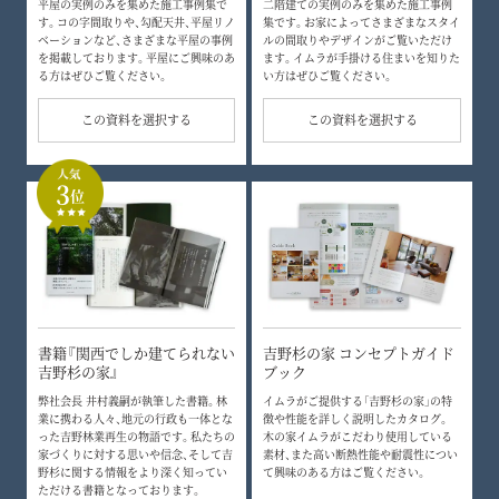
平屋の実例のみを集めた施工事例集で
二階建ての実例のみを集めた施工事例
す。コの字間取りや、勾配天井、平屋リノ
集です。お家によってさまざまなスタイ
ベーションなど、さまざまな平屋の事例
ルの間取りやデザインがご覧いただけ
を掲載しております。平屋にご興味のあ
ます。イムラが手掛ける住まいを知りた
る方はぜひご覧ください。
い方はぜひご覧ください。
この資料を選択する
この資料を選択する
3
位
書籍『関西でしか建てられない
吉野杉の家 コンセプトガイド
吉野杉の家』
ブック
弊社会長 井村義嗣が執筆した書籍。林
イムラがご提供する「吉野杉の家」の特
業に携わる人々、地元の行政も一体とな
徴や性能を詳しく説明したカタログ。
った吉野林業再生の物語です。私たちの
木の家イムラがこだわり使用している
家づくりに対する思いや信念、そして吉
素材、また高い断熱性能や耐震性につい
野杉に関する情報をより深く知ってい
て興味のある方はご覧ください。
ただける書籍となっております。