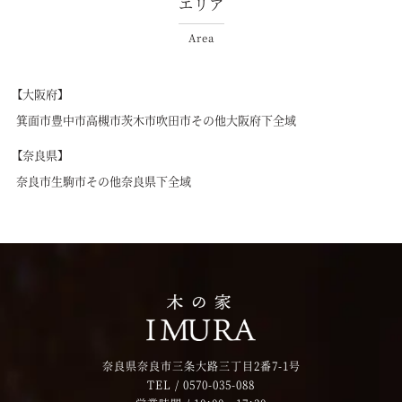
エリア
Area
【大阪府】
箕面市
豊中市
高槻市
茨木市
吹田市
その他大阪府下全域
【奈良県】
奈良市
生駒市
その他奈良県下全域
奈良県奈良市三条大路三丁目2番7-1号
TEL /
0570-035-088