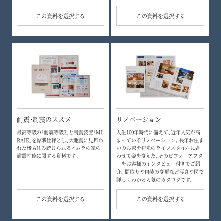
この資料を選択する
この資料を選択する
耐震・制震のススメ
リノベーション
最高等級の「耐震等級3」と制震装置「MI
人生100年時代に備えて、近年人気が高
RAIE」を標準仕様とし、大地震に見舞わ
まっているリノベーション。長年お住ま
れた後も住み続けられるイムラの家の
いのお家を将来のライフスタイルに合
耐震性能に関する資料です。
わせて姿を変えた、そのビフォーアフタ
ーをお客様のインタビュー付きでご紹
介。間取りや内装の変更など写真や図で
詳しくわかる人気のカタログです。
この資料を選択する
この資料を選択する