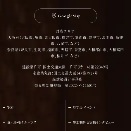
GoogleMap
対応エリア
大阪府（大阪市、堺市、東大阪市、枚方市、箕面市、豊中市、茨木市、高槻
市、八尾市、など）
奈良県（奈良市、生駒市、橿原市、天理市、香芝市、大和郡山市、大和高田
市、桜井市、など）
建設業許可：国土交通大臣 許可（特－4）第22349号
宅建業免許：国土交通大臣（4）第7937号
一級建築設計事務所
奈良県知事登録 第2022（へ）1601号
TOP
見学会・イベント
展示場・モデルハウス
施工事例・お客様インタビュー