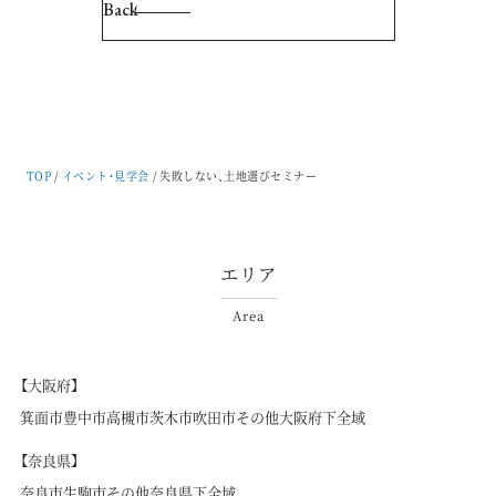
Back
TOP
イベント・見学会
失敗しない、土地選びセミナー
エリア
Area
【大阪府】
箕面市
豊中市
高槻市
茨木市
吹田市
その他大阪府下全域
【奈良県】
奈良市
生駒市
その他奈良県下全域