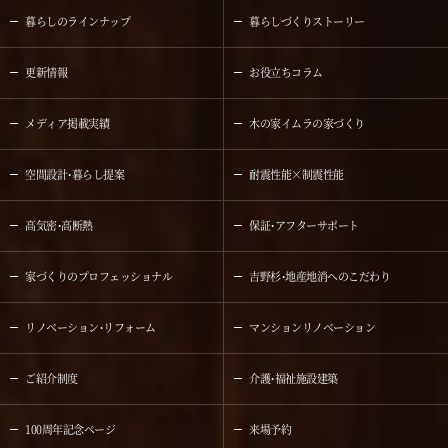
暮らしのラインナップ
暮らしづくりストーリー
更新情報
お役立ちコラム
メディア掲載実績
木の家イムラの家づくり
空間設計・暮らし提案
耐震性能×制震性能
高気密・高断熱
保証・アフターサポート
家づくりのプロフェッショナル
吉野杉・地産地消へのこだわり
リノベーション・リフォーム
マンションリノベーション
ご紹介制度
介護・福祉施設建築
100周年記念ページ
来場予約