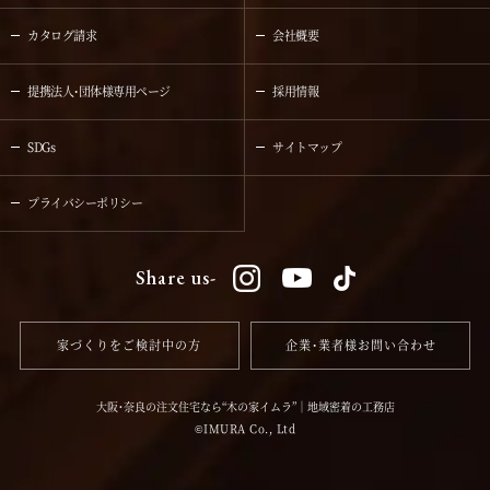
カタログ請求
会社概要
提携法人・団体様専用ページ
採用情報
SDGs
サイトマップ
プライバシーポリシー
Share us-
家づくりをご検討中の方
企業・業者様お問い合わせ
大阪・奈良の注文住宅なら“木の家イムラ”｜地域密着の工務店
IMURA Co., Ltd
©️