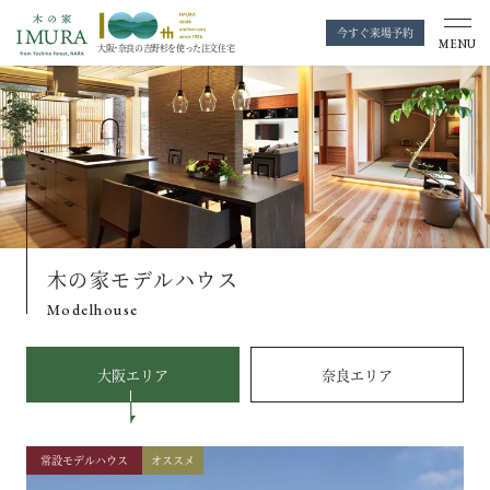
今すぐ来場予約
MENU
大阪・奈良の
吉野杉を使った注文住宅
木の家モデルハウス
Modelhouse
大阪エリア
奈良エリア
常設モデルハウス
オススメ