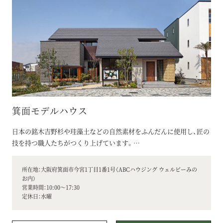
箕面モデルハウス
日本の銘木吉野杉や珪藻土などの自然素材をふんだんに使用し、匠の
技を持つ職人たちがつくり上げています。
株式会社イムラがご提案する、丁寧な手仕事を感じられる洗練された
本物の木造住宅。
所在地：大阪府箕面市今宮1丁目1番1号（ABCハウジング ウェルビーみの
日本の風景に溶け込み、普遍的な美しさを表現した外観にくつろぎを
お内）
営業時間：10:00～17:30
演出する、吉野杉に包まれた大空間のリビング。
定休日：水曜
上質な暮らしを彩る、自然素材を活かした造作の数々に、ウェルビー
イングな暮らしを実現する、サニタリーやテラスなどの空間提案が特
徴です。