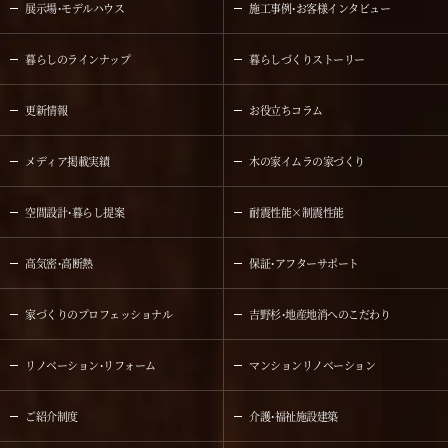
展示場・モデルハウス
施工事例・お客様インタビュー
暮らしのラインナップ
暮らしづくりストーリー
更新情報
お役立ちコラム
メディア掲載実績
木の家イムラの家づくり
空間設計・暮らし提案
耐震性能×制震性能
高気密・高断熱
保証・アフターサポート
家づくりのプロフェッショナル
吉野杉・地産地消へのこだわり
リノベーション・リフォーム
マンションリノベーション
ご紹介制度
介護・福祉施設建築