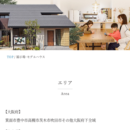
TOP
展示場・モデルハウス
エリア
Area
【大阪府】
箕面市
豊中市
高槻市
茨木市
吹田市
その他大阪府下全域