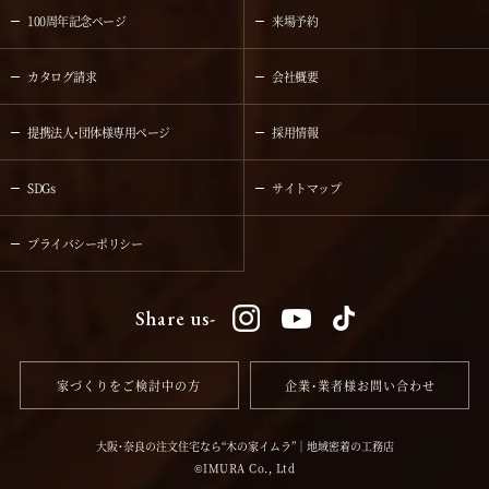
100周年記念ページ
来場予約
カタログ請求
会社概要
提携法人・団体様専用ページ
採用情報
SDGs
サイトマップ
プライバシーポリシー
Share us-
家づくりをご検討中の方
企業・業者様お問い合わせ
大阪・奈良の注文住宅なら“木の家イムラ”｜地域密着の工務店
IMURA Co., Ltd
©️