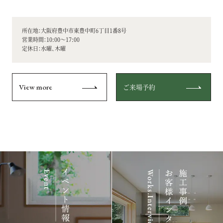
無垢材でつくられた木のあたたかさが伝わる家具や木の家にぴった
りの家具や照明などのインテリアがコーディネートされています。
冬は薪ストーブを焚いて、ご来場をお待ちいたしております。
所在地：大阪府豊中市東豊中町6丁目1番8号
営業時間：10:00～17:00
定休日：水曜、木曜
※恐れ入りますが、2026/7/21（火）～2026/8/31（月）の期間は改修工事
のためご見学いただけません。
予めご了承くださいませ。
View more
ご来場予約