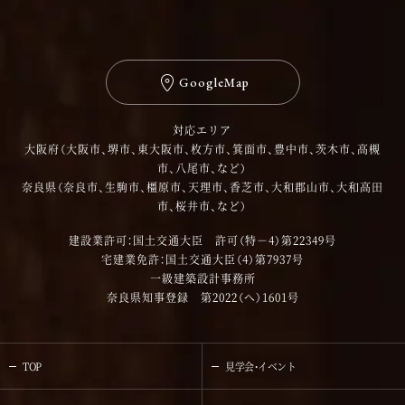
GoogleMap
対応エリア
大阪府（大阪市、堺市、東大阪市、枚方市、箕面市、豊中市、茨木市、高槻
市、八尾市、など）
奈良県（奈良市、生駒市、橿原市、天理市、香芝市、大和郡山市、大和高田
市、桜井市、など）
建設業許可：国土交通大臣 許可（特－4）第22349号
宅建業免許：国土交通大臣（4）第7937号
一級建築設計事務所
奈良県知事登録 第2022（へ）1601号
TOP
見学会・イベント