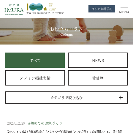
今すぐ来場予約
MENU
大阪・奈良の
吉野杉を使った注文住宅
お役立ちコラム
Column
すべて
NEWS
メディア掲載実績
受賞歴
カテゴリで絞り込む
2023.12.29
#初めてのお家づくり
建ぺい率（建蔽率）とは？容積率との違いや調べ方、計算