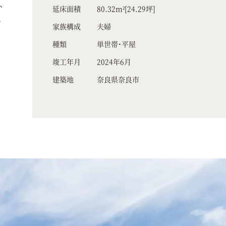
、
延床面積
80.32m²[24.29坪]
で
家族構成
夫婦
種類
単世帯・平屋
竣工年月
2024年6月
建築地
奈良県奈良市