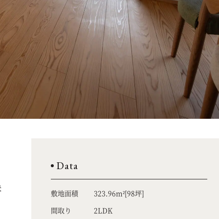
Data
決
敷地面積
323.96m²[98坪]
や
間取り
2LDK