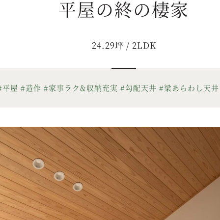
平屋の終の棲家
24.29坪 / 2LDK
#平屋
#造作
#家事ラク&収納充実
#勾配天井
#梁あらわし天井