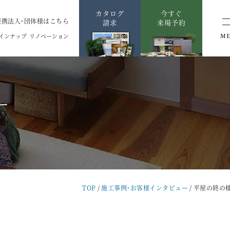
カタログ
今すぐ
提携法人・団体様はこちら
請求
来場予約
インナップ
リノベーション
M
ー
TOP
施工事例・お客様インタビュー
平屋の終の