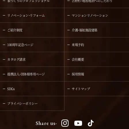
家づくりのプロフェッショナル
吉野杉・地産地消へのこだわり
リノベーション・リフォーム
マンションリノベーション
ご紹介制度
介護・福祉施設建築
100周年記念ページ
来場予約
カタログ請求
会社概要
提携法人・団体様専用ページ
採用情報
SDGs
サイトマップ
プライバシーポリシー
Share us-