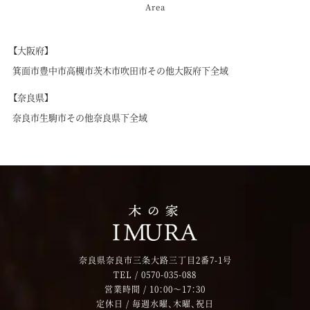
Area
【大阪府】
箕面市
豊中市
高槻市
茨木市
吹田市
その他大阪府下全域
【奈良県】
奈良市
生駒市
その他奈良県下全域
奈良県奈良市三条大路三丁目2番7-1号
TEL /
0570-035-088
営業時間 / 10：00～17：30
定休日 / 毎週水曜、木曜、祝日