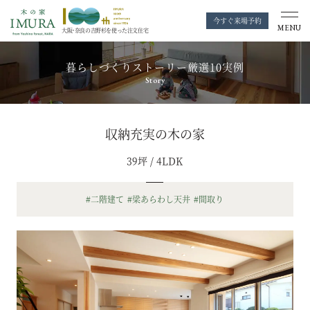
今すぐ来場予約
MENU
大阪・奈良の
吉野杉を使った注文住宅
暮らしづくりストーリー厳選10実例
Story
収納充実の木の家
39坪 / 4LDK
#二階建て
#梁あらわし天井
#間取り