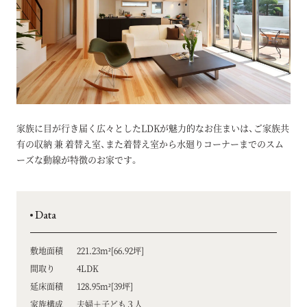
家族に目が行き届く広々としたLDKが魅力的なお住まいは、ご家族共
有の収納 兼 着替え室、また着替え室から水廻りコーナーまでのスム
ーズな動線が特徴のお家です。
Data
敷地面積
221.23m²[66.92坪]
間取り
4LDK
延床面積
128.95m²[39坪]
家族構成
夫婦＋子ども３人