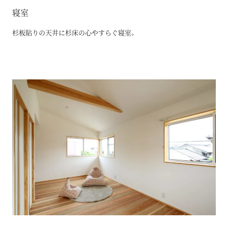
寝室
杉板貼りの天井に杉床の心やすらぐ寝室。