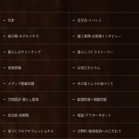
TOP
見学会・イベント
展示場・モデルハウス
施工事例・お客様インタビュー
暮らしのラインナップ
暮らしづくりストーリー
更新情報
お役立ちコラム
メディア掲載実績
木の家イムラの家づくり
空間設計・暮らし提案
耐震性能×制震性能
高気密・高断熱
保証・アフターサポート
家づくりのプロフェッショナル
吉野杉・地産地消へのこだわり