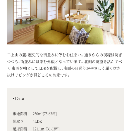
二上山の麓、歴史的な街並みに佇むお住まい。通りからの視線は防ぎ
つつも、街並みに馴染む外観となっています。北側の眺望を活かすべ
く 東西を軸としてLDKを配置し、南面の日照りがやさしく届く吹き
抜けリビングが見どころのお家です。
Data
敷地面積
250m²[75.63坪]
間取り
4LDK
延床面積
121.1m²[36.63坪]