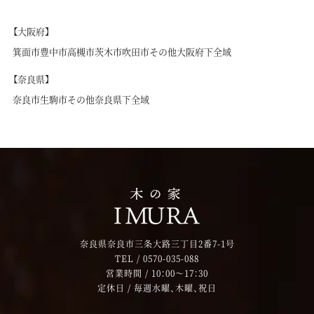
【大阪府】
箕面市
豊中市
高槻市
茨木市
吹田市
その他大阪府下全域
【奈良県】
奈良市
生駒市
その他奈良県下全域
奈良県奈良市三条大路三丁目2番7-1号
TEL /
0570-035-088
営業時間 / 10：00～17：30
定休日 / 毎週水曜、木曜、祝日