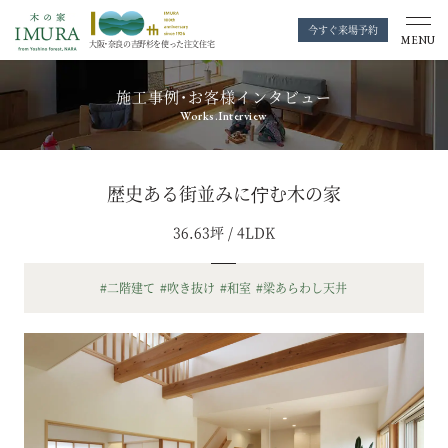
今すぐ来場予約
MENU
大阪・奈良の
吉野杉を使った注文住宅
施工事例・お客様インタビュー
Works.Interview
歴史ある街並みに佇む木の家
36.63坪 / 4LDK
#二階建て
#吹き抜け
#和室
#梁あらわし天井