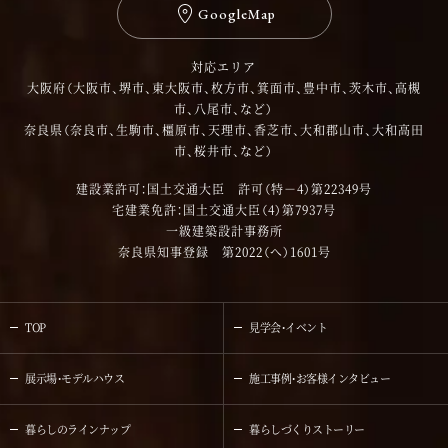
GoogleMap
対応エリア
大阪府（大阪市、堺市、東大阪市、枚方市、箕面市、豊中市、茨木市、高槻
市、八尾市、など）
奈良県（奈良市、生駒市、橿原市、天理市、香芝市、大和郡山市、大和高田
市、桜井市、など）
建設業許可：国土交通大臣 許可（特－4）第22349号
宅建業免許：国土交通大臣（4）第7937号
一級建築設計事務所
奈良県知事登録 第2022（へ）1601号
TOP
見学会・イベント
展示場・モデルハウス
施工事例・お客様インタビュー
暮らしのラインナップ
暮らしづくりストーリー