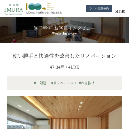
今すぐ来場予約
MENU
大阪・奈良の
吉野杉を使った注文住宅
施工事例・お客様インタビュー
Works.Interview
使い勝手と快適性を改善したリノベーション
47.34坪 / 4LDK
#二階建て
#リノベーション
#吹き抜け