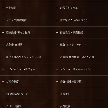
更新情報
お役立ちコラム
メディア掲載実績
木の家イムラの家づくり
空間設計・暮らし提案
耐震性能×制震性能
高気密・高断熱
保証・アフターサポート
家づくりのプロフェッショナル
吉野杉・地産地消へのこだわり
リノベーション・リフォーム
マンションリノベーション
ご紹介制度
介護・福祉施設建築
100周年記念ページ
来場予約
カタログ請求
会社概要