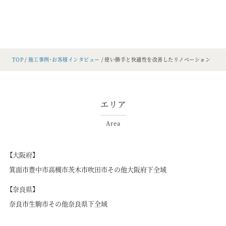
TOP
施工事例・お客様インタビュー
使い勝手と快適性を改善したリノベーション
エリア
Area
【大阪府】
箕面市
豊中市
高槻市
茨木市
吹田市
その他大阪府下全域
【奈良県】
奈良市
生駒市
その他奈良県下全域