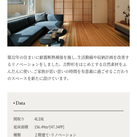
築32年の住まいに耐震断熱補強を施し、生活動線や収納計画を改善す
るリノベーションをしました。 吉野杉をはじめとする自然素材をふ
んだんに使い、ご家族が思い思いの時間を有意義に過ごせるこだわり
のスペースを新たに設けています。
Data
間取り
4LDK
延床面積
156.49m²[47.34坪]
種類
２階建て・リノベーション