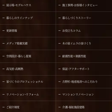
展示場・モデルハウス
施工事例・お客様インタビュー
暮らしのラインナップ
暮らしづくりストーリー
更新情報
お役立ちコラム
メディア掲載実績
木の家イムラの家づくり
空間設計・暮らし提案
耐震性能×制震性能
高気密・高断熱
保証・アフターサポート
家づくりのプロフェッショナル
吉野杉・地産地消へのこだわり
リノベーション・リフォーム
マンションリノベーション
ご紹介制度
介護・福祉施設建築