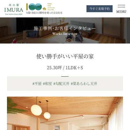
今すぐ来場予約
MENU
大阪・奈良の
吉野杉を使った注文住宅
施工事例・お客様インタビュー
Works.Interview
使い勝手がいい平屋の家
25.30坪 / 1LDK＋S
#平屋
#和室
#勾配天井
#梁あらわし天井