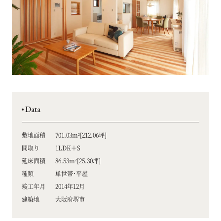
Data
敷地面積
701.03m²[212.06坪]
間取り
1LDK＋S
延床面積
86.53m²[25.30坪]
種類
単世帯・平屋
竣工年月
2014年12月
建築地
大阪府堺市