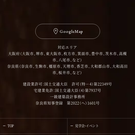
GoogleMap
対応エリア
大阪府（大阪市、堺市、東大阪市、枚方市、箕面市、豊中市、茨木市、高槻
市、八尾市、など）
奈良県（奈良市、生駒市、橿原市、天理市、香芝市、大和郡山市、大和高田
市、桜井市、など）
建設業許可：国土交通大臣 許可（特－4）第22349号
宅建業免許：国土交通大臣（4）第7937号
一級建築設計事務所
奈良県知事登録 第2022（へ）1601号
TOP
見学会・イベント