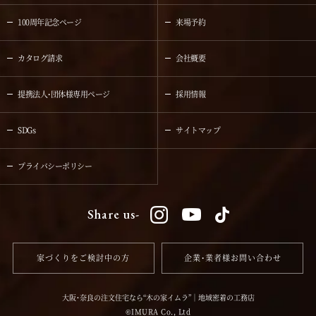
100周年記念ページ
来場予約
カタログ請求
会社概要
提携法人・団体様専用ページ
採用情報
SDGs
サイトマップ
プライバシーポリシー
Share us-
家づくりをご検討中の方
企業・業者様お問い合わせ
大阪・奈良の注文住宅なら“木の家イムラ”｜地域密着の工務店
IMURA Co., Ltd
©️