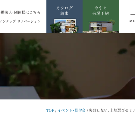
カタログ
今すぐ
提携法人・団体様はこちら
請求
来場予約
インナップ
リノベーション
M
TOP
イベント・見学会
失敗しない、土地選びセミ