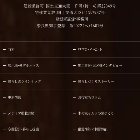
建設業許可：国土交通大臣 許可（特－4）第22349号
宅建業免許：国土交通大臣（4）第7937号
一級建築設計事務所
奈良県知事登録 第2022（へ）1601号
TOP
見学会・イベント
展示場・モデルハウス
施工事例・お客様インタビュー
暮らしのラインナップ
暮らしづくりストーリー
更新情報
お役立ちコラム
メディア掲載実績
木の家イムラの家づくり
空間設計・暮らし提案
耐震性能×制震性能