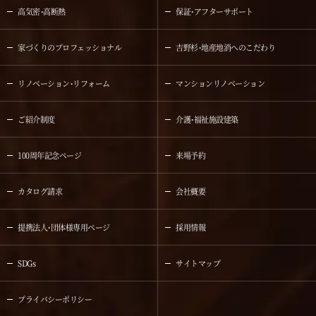
高気密・高断熱
保証・アフターサポート
家づくりのプロフェッショナル
吉野杉・地産地消へのこだわり
リノベーション・リフォーム
マンションリノベーション
ご紹介制度
介護・福祉施設建築
100周年記念ページ
来場予約
カタログ請求
会社概要
提携法人・団体様専用ページ
採用情報
SDGs
サイトマップ
プライバシーポリシー