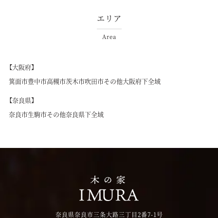
エリア
Area
【大阪府】
箕面市
豊中市
高槻市
茨木市
吹田市
その他大阪府下全域
【奈良県】
奈良市
生駒市
その他奈良県下全域
奈良県奈良市三条大路三丁目2番7-1号