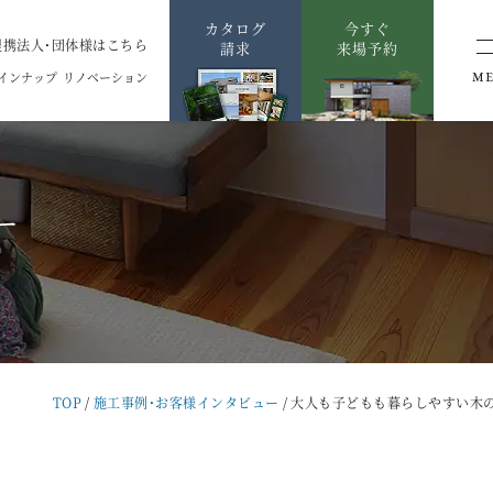
カタログ
今すぐ
提携法人・団体様はこちら
請求
来場予約
インナップ
リノベーション
M
ー
TOP
施工事例・お客様インタビュー
大人も子どもも暮らしやすい木