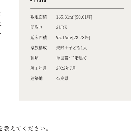
Data
こ
敷地面積
165.31m²[50.01坪]
に
間取り
2LDK
に
延床面積
95.16m²[28.78坪]
家族構成
夫婦＋子ども1人
種類
単世帯・二階建て
竣工年月
2022年7月
建築地
奈良県
を教えてください。