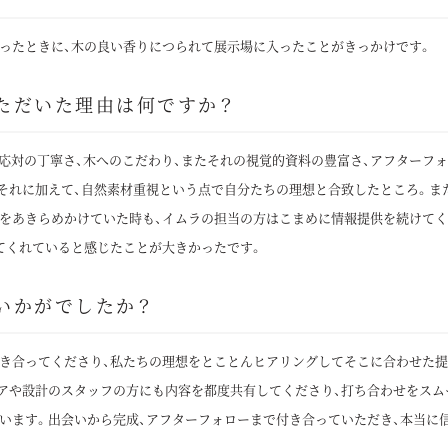
ったときに、木の良い香りにつられて展示場に入ったことがきっかけです。
ただいた理由は何ですか？
の応対の丁寧さ、木へのこだわり、またそれの視覚的資料の豊富さ、アフターフ
それに加えて、自然素材重視という点で自分たちの理想と合致したところ。ま
をあきらめかけていた時も、イムラの担当の方はこまめに情報提供を続けて
てくれていると感じたことが大きかったです。
いかがでしたか？
き合ってくださり、私たちの理想をとことんヒアリングしてそこに合わせた
アや設計のスタッフの方にも内容を都度共有してくださり、打ち合わせをスム
います。出会いから完成、アフターフォローまで付き合っていただき、本当に