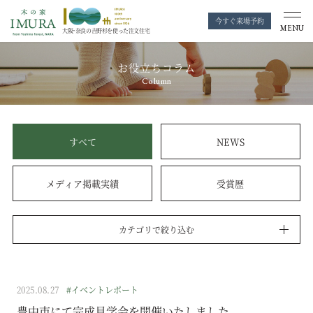
今すぐ来場予約
MENU
大阪・奈良の
吉野杉を使った注文住宅
お役立ちコラム
Column
すべて
NEWS
メディア掲載実績
受賞歴
カテゴリで絞り込む
2025.08.27
#イベントレポート
豊中市にて完成見学会を開催いたしました