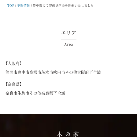
TOP
更新情報
豊中市にて完成見学会を開催いたしました
エリア
Area
【大阪府】
箕面市
豊中市
高槻市
茨木市
吹田市
その他大阪府下全域
【奈良県】
奈良市
生駒市
その他奈良県下全域