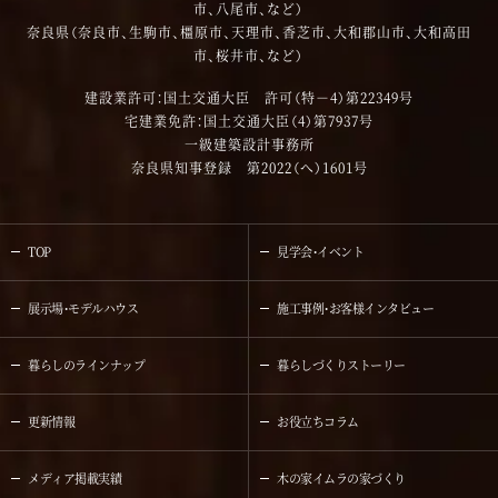
市、八尾市、など）
奈良県（奈良市、生駒市、橿原市、天理市、香芝市、大和郡山市、大和高田
市、桜井市、など）
建設業許可：国土交通大臣 許可（特－4）第22349号
宅建業免許：国土交通大臣（4）第7937号
一級建築設計事務所
奈良県知事登録 第2022（へ）1601号
TOP
見学会・イベント
展示場・モデルハウス
施工事例・お客様インタビュー
暮らしのラインナップ
暮らしづくりストーリー
更新情報
お役立ちコラム
メディア掲載実績
木の家イムラの家づくり