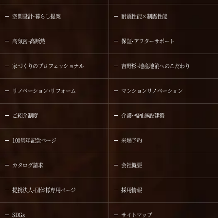
空間設計・暮らし提案
耐震性能×制震性能
高気密・高断熱
保証・アフターサポート
家づくりのプロフェッショナル
吉野杉・地産地消へのこだわり
リノベーション・リフォーム
マンションリノベーション
ご紹介制度
介護・福祉施設建築
100周年記念ページ
来場予約
カタログ請求
会社概要
提携法人・団体様専用ページ
採用情報
SDGs
サイトマップ