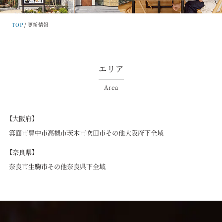
TOP
更新情報
エリア
Area
【大阪府】
箕面市
豊中市
高槻市
茨木市
吹田市
その他大阪府下全域
【奈良県】
奈良市
生駒市
その他奈良県下全域