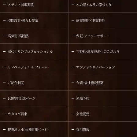
メディア掲載実績
木の家イムラの家づくり
空間設計・暮らし提案
耐震性能×制震性能
高気密・高断熱
保証・アフターサポート
家づくりのプロフェッショナル
吉野杉・地産地消へのこだわり
リノベーション・リフォーム
マンションリノベーション
ご紹介制度
介護・福祉施設建築
100周年記念ページ
来場予約
カタログ請求
会社概要
提携法人・団体様専用ページ
採用情報