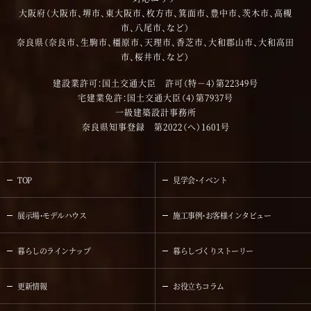
大阪府（大阪市、堺市、東大阪市、枚方市、箕面市、豊中市、茨木市、高槻
市、八尾市、など）
奈良県（奈良市、生駒市、橿原市、天理市、香芝市、大和郡山市、大和高田
市、桜井市、など）
建設業許可：国土交通大臣 許可（特－4）第22349号
宅建業免許：国土交通大臣（4）第7937号
一級建築設計事務所
奈良県知事登録 第2022（へ）1601号
TOP
見学会・イベント
展示場・モデルハウス
施工事例・お客様インタビュー
暮らしのラインナップ
暮らしづくりストーリー
更新情報
お役立ちコラム