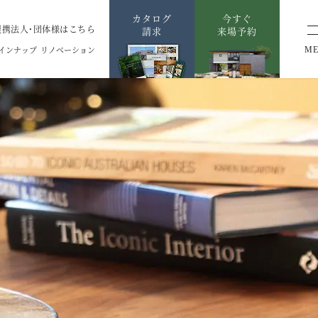
カタログ
今すぐ
提携法人・団体様はこちら
請求
来場予約
インナップ
リノベーション
M