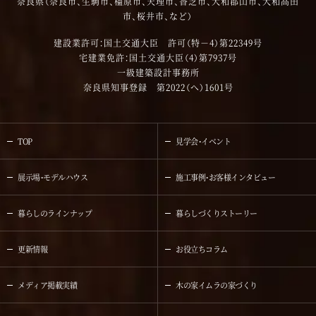
奈良県（奈良市、生駒市、橿原市、天理市、香芝市、大和郡山市、大和高田
市、桜井市、など）
建設業許可：国土交通大臣 許可（特－4）第22349号
宅建業免許：国土交通大臣（4）第7937号
一級建築設計事務所
奈良県知事登録 第2022（へ）1601号
TOP
見学会・イベント
展示場・モデルハウス
施工事例・お客様インタビュー
暮らしのラインナップ
暮らしづくりストーリー
更新情報
お役立ちコラム
メディア掲載実績
木の家イムラの家づくり