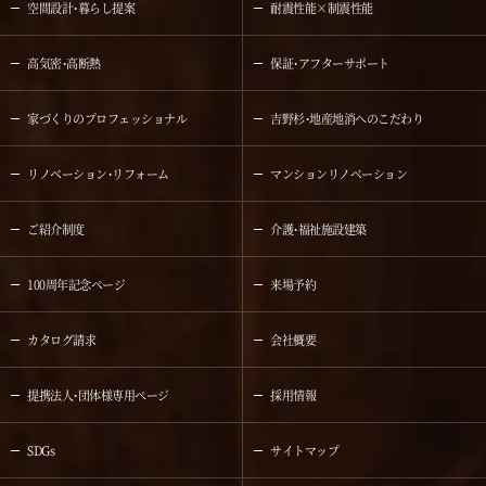
空間設計・暮らし提案
耐震性能×制震性能
高気密・高断熱
保証・アフターサポート
家づくりのプロフェッショナル
吉野杉・地産地消へのこだわり
リノベーション・リフォーム
マンションリノベーション
ご紹介制度
介護・福祉施設建築
100周年記念ページ
来場予約
カタログ請求
会社概要
提携法人・団体様専用ページ
採用情報
SDGs
サイトマップ