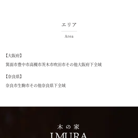
エリア
Area
【大阪府】
箕面市
豊中市
高槻市
茨木市
吹田市
その他大阪府下全域
【奈良県】
奈良市
生駒市
その他奈良県下全域