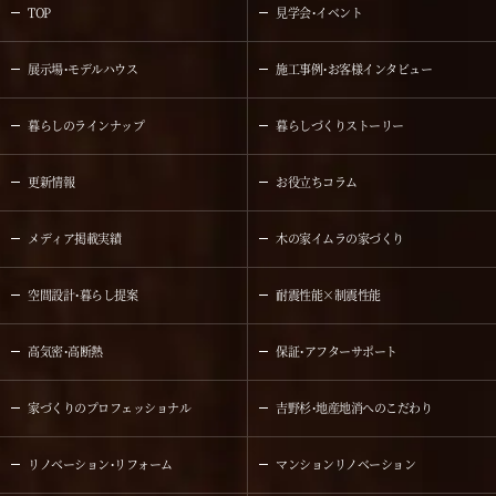
TOP
見学会・イベント
展示場・モデルハウス
施工事例・お客様インタビュー
暮らしのラインナップ
暮らしづくりストーリー
更新情報
お役立ちコラム
メディア掲載実績
木の家イムラの家づくり
空間設計・暮らし提案
耐震性能×制震性能
高気密・高断熱
保証・アフターサポート
家づくりのプロフェッショナル
吉野杉・地産地消へのこだわり
リノベーション・リフォーム
マンションリノベーション