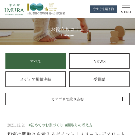
今すぐ来場予約
MENU
大阪・奈良の
吉野杉を使った注文住宅
お役立ちコラム
Column
すべて
NEWS
メディア掲載実績
受賞歴
カテゴリで絞り込む
2021.12.26
#初めてのお家づくり
#間取りの考え方
和室の間取りを考えるポイント｜メリット・デメリット