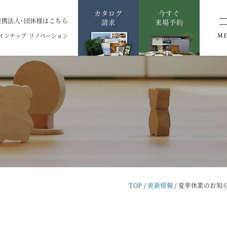
カタログ
今すぐ
提携法人・団体様はこちら
請求
来場予約
インナップ
リノベーション
M
TOP
更新情報
夏季休業のお知