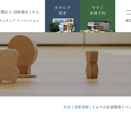
カタログ
今すぐ
提携法人・団体様はこちら
請求
来場予約
インナップ
リノベーション
M
TOP
更新情報
イムラのお家開放イベ