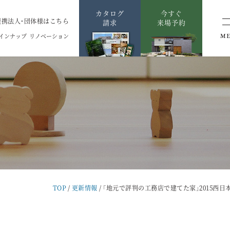
カタログ
今すぐ
提携法人・団体様はこちら
請求
来場予約
インナップ
リノベーション
M
TOP
更新情報
「地元で評判の工務店で建てた家」2015西日