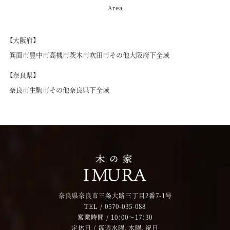
Area
【大阪府】
箕面市
豊中市
高槻市
茨木市
吹田市
その他大阪府下全域
【奈良県】
奈良市
生駒市
その他奈良県下全域
奈良県奈良市三条大路三丁目2番7-1号
TEL /
0570-035-088
営業時間 / 10：00～17：30
定休日 / 毎週水曜、木曜、祝日