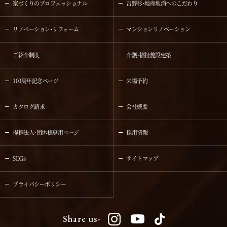
家づくりのプロフェッショナル
吉野杉・地産地消へのこだわり
リノベーション・リフォーム
マンションリノベーション
ご紹介制度
介護・福祉施設建築
100周年記念ページ
来場予約
カタログ請求
会社概要
提携法人・団体様専用ページ
採用情報
SDGs
サイトマップ
プライバシーポリシー
Share us-