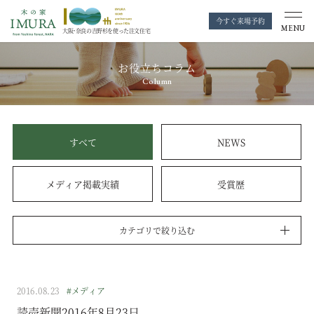
今すぐ来場予約
MENU
大阪・奈良の
吉野杉を使った注文住宅
お役立ちコラム
Column
すべて
NEWS
メディア掲載実績
受賞歴
カテゴリで絞り込む
2016.08.23
#メディア
読売新聞2016年8月23日