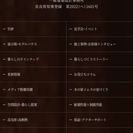
一級建築設計事務所
奈良県知事登録 第2022（へ）1601号
TOP
見学会・イベント
展示場・モデルハウス
施工事例・お客様インタビュー
暮らしのラインナップ
暮らしづくりストーリー
更新情報
お役立ちコラム
メディア掲載実績
木の家イムラの家づくり
空間設計・暮らし提案
耐震性能×制震性能
高気密・高断熱
保証・アフターサポート