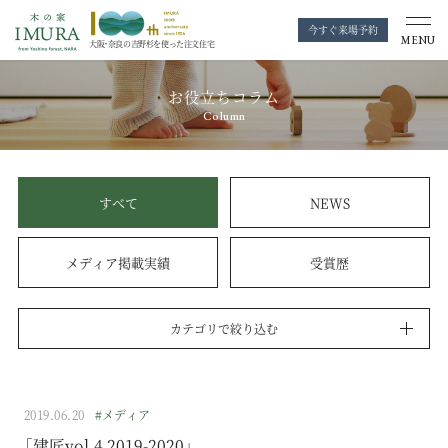
今すぐ来場予約
MENU
大阪・奈良の
吉野杉を使った注文住宅
お役立ちコラム
Column
すべて
NEWS
メディア掲載実績
受賞歴
カテゴリで絞り込む
2019.06.20
#メディア
「建匠vol.4 2019-2020」