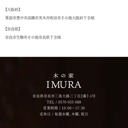
【大阪府】
箕面市
豊中市
高槻市
茨木市
吹田市
その他大阪府下全域
【奈良県】
奈良市
生駒市
その他奈良県下全域
奈良県奈良市三条大路三丁目2番7-1号
TEL /
0570-035-088
営業時間 / 10：00～17：30
定休日 / 毎週水曜、木曜、祝日