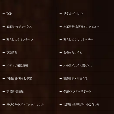
TOP
見学会・イベント
展示場・モデルハウス
施工事例・お客様インタビュー
暮らしのラインナップ
暮らしづくりストーリー
更新情報
お役立ちコラム
メディア掲載実績
木の家イムラの家づくり
空間設計・暮らし提案
耐震性能×制震性能
高気密・高断熱
保証・アフターサポート
家づくりのプロフェッショナル
吉野杉・地産地消へのこだわり