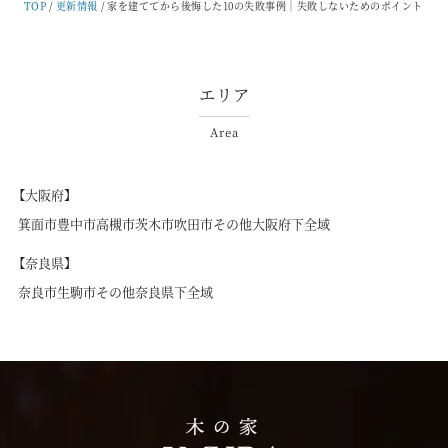
TOP
更新情報
家を建ててから後悔した10の失敗事例｜失敗しないためのポイントも
エリア
Area
【大阪府】
箕面市
豊中市
高槻市
茨木市
吹田市
その他大阪府下全域
【奈良県】
奈良市
生駒市
その他奈良県下全域