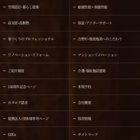
空間設計・暮らし提案
耐震性能×制震性能
高気密・高断熱
保証・アフターサポート
家づくりのプロフェッショナル
吉野杉・地産地消へのこだわり
リノベーション・リフォーム
マンションリノベーション
ご紹介制度
介護・福祉施設建築
100周年記念ページ
来場予約
カタログ請求
会社概要
提携法人・団体様専用ページ
採用情報
SDGs
サイトマップ