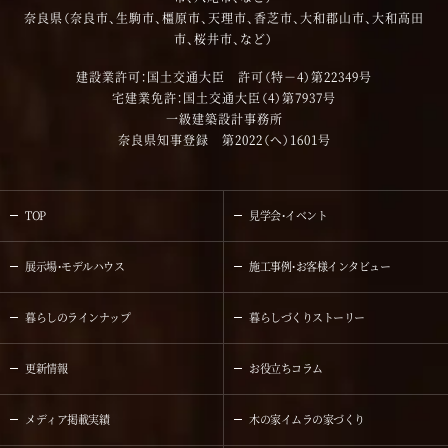
奈良県（奈良市、生駒市、橿原市、天理市、香芝市、大和郡山市、大和高田
市、桜井市、など）
建設業許可：国土交通大臣 許可（特－4）第22349号
宅建業免許：国土交通大臣（4）第7937号
一級建築設計事務所
奈良県知事登録 第2022（へ）1601号
TOP
見学会・イベント
展示場・モデルハウス
施工事例・お客様インタビュー
暮らしのラインナップ
暮らしづくりストーリー
更新情報
お役立ちコラム
メディア掲載実績
木の家イムラの家づくり