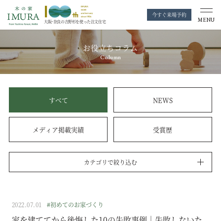
今すぐ来場予約
MENU
大阪・奈良の
吉野杉を使った注文住宅
お役立ちコラム
Column
すべて
NEWS
メディア掲載実績
受賞歴
カテゴリで絞り込む
2022.07.01
#初めてのお家づくり
家を建ててから後悔した10の失敗事例｜失敗しないた