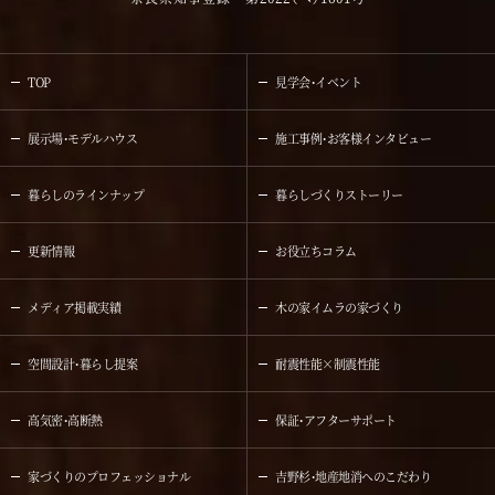
TOP
見学会・イベント
展示場・モデルハウス
施工事例・お客様インタビュー
暮らしのラインナップ
暮らしづくりストーリー
更新情報
お役立ちコラム
メディア掲載実績
木の家イムラの家づくり
空間設計・暮らし提案
耐震性能×制震性能
高気密・高断熱
保証・アフターサポート
家づくりのプロフェッショナル
吉野杉・地産地消へのこだわり